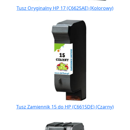
Tusz Oryginalny HP 17 (C6625AE) (Kolorowy)
Tusz Zamiennik 15 do HP (C6615DE) (Czarny)