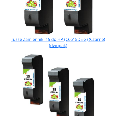
Tusze Zamienniki 15 do HP (C6615DE-2) (Czarne)
(dwupak)