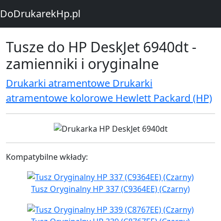
DoDrukarekHp.pl
Tusze do HP DeskJet 6940dt -
zamienniki i oryginalne
Drukarki atramentowe Drukarki
atramentowe kolorowe Hewlett Packard (HP)
Kompatybilne wkłady:
Tusz Oryginalny HP 337 (C9364EE) (Czarny)