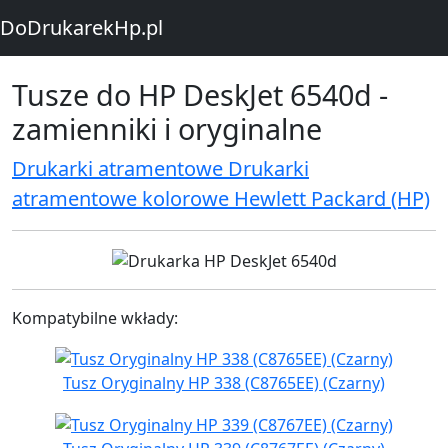
DoDrukarekHp.pl
Tusze do HP DeskJet 6540d -
zamienniki i oryginalne
Drukarki atramentowe Drukarki
atramentowe kolorowe Hewlett Packard (HP)
Kompatybilne wkłady:
Tusz Oryginalny HP 338 (C8765EE) (Czarny)