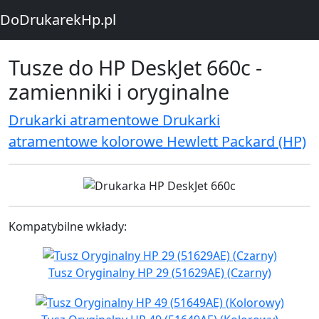
DoDrukarekHp.pl
Tusze do HP DeskJet 660c -
zamienniki i oryginalne
Drukarki atramentowe Drukarki
atramentowe kolorowe Hewlett Packard (HP)
Kompatybilne wkłady:
Tusz Oryginalny HP 29 (51629AE) (Czarny)