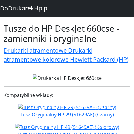
DoDrukarekHp.pl
Tusze do HP DeskJet 660cse -
zamienniki i oryginalne
Drukarki atramentowe Drukarki
atramentowe kolorowe Hewlett Packard (HP)
Kompatybilne wkłady:
Tusz Oryginalny HP 29 (51629AE) (Czarny)