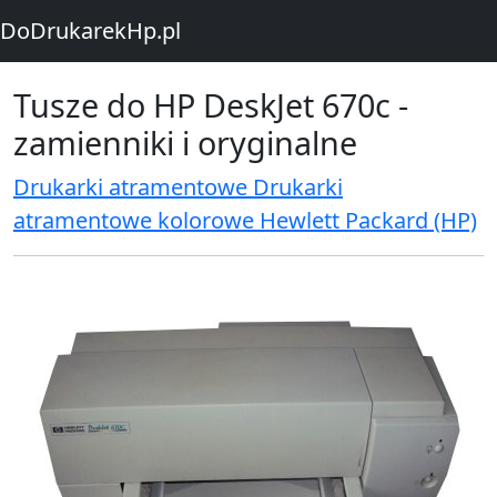
DoDrukarekHp.pl
Tusze do HP DeskJet 670c -
zamienniki i oryginalne
Drukarki atramentowe Drukarki
atramentowe kolorowe Hewlett Packard (HP)