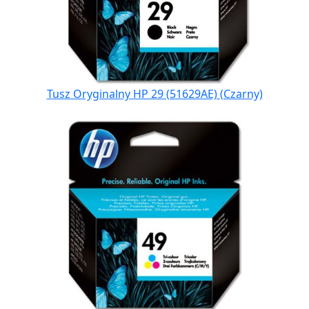
Tusz Oryginalny HP 29 (51629AE) (Czarny)