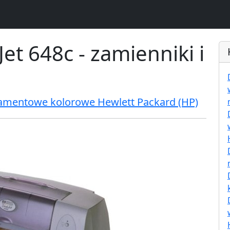
et 648c - zamienniki i
ramentowe kolorowe Hewlett Packard (HP)