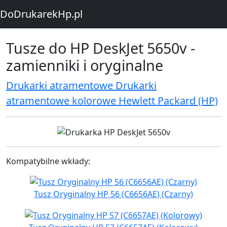
DoDrukarekHp.pl
Tusze do HP DeskJet 5650v -
zamienniki i oryginalne
Drukarki atramentowe Drukarki
atramentowe kolorowe Hewlett Packard (HP)
Kompatybilne wkłady:
Tusz Oryginalny HP 56 (C6656AE) (Czarny)