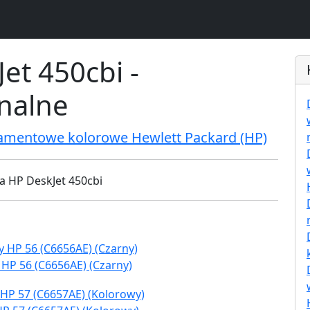
et 450cbi -
inalne
ramentowe kolorowe Hewlett Packard (HP)
 HP 56 (C6656AE) (Czarny)