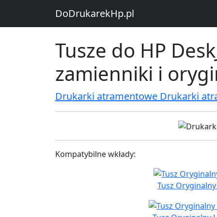
DoDrukarekHp.pl
Tusze do HP DeskJ
zamienniki i oryg
Drukarki atramentowe Drukarki at
Kompatybilne wkłady:
Tusz Oryginalny