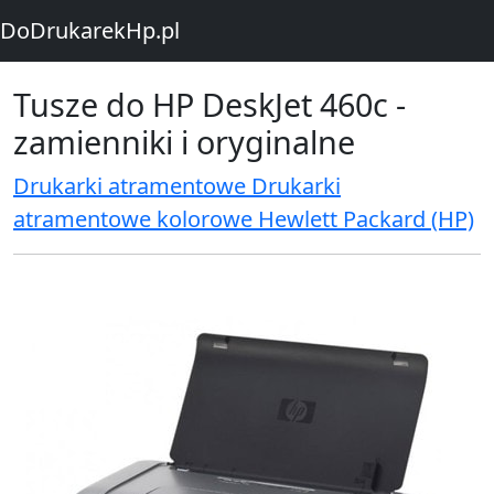
DoDrukarekHp.pl
Tusze do HP DeskJet 460c -
zamienniki i oryginalne
Drukarki atramentowe Drukarki
atramentowe kolorowe Hewlett Packard (HP)