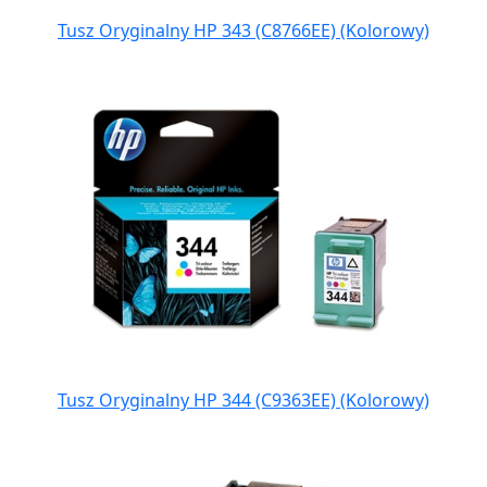
Tusz Oryginalny HP 343 (C8766EE) (Kolorowy)
Tusz Oryginalny HP 344 (C9363EE) (Kolorowy)