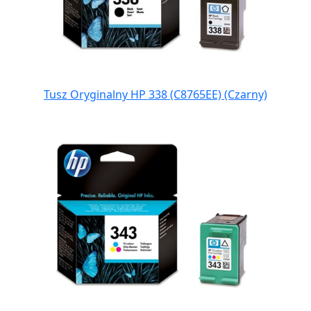
Tusz Oryginalny HP 338 (C8765EE) (Czarny)