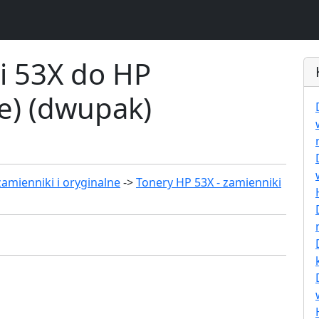
i 53X do HP
e) (dwupak)
amienniki i oryginalne
->
Tonery HP 53X - zamienniki