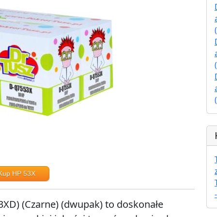
Kup HP 53X
3XD) (Czarne) (dwupak) to doskonałe