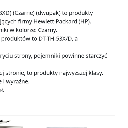
3XD) (Czarne) (dwupak) to produkty
cych firmy Hewlett-Packard (HP).
ki w kolorze: Czarny.
produktów to DT-TH-53X/D, a
ryciu strony, pojemniki powinne starczyć
 stronie, to produkty najwyższej klasy.
 i wyraźne.
ł.