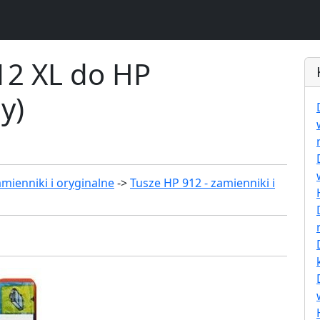
12 XL do HP
y)
mienniki i oryginalne
->
Tusze HP 912 - zamienniki i