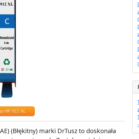
up HP 912 XL
AE) (Błękitny) marki DrTusz to doskonała