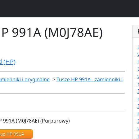
HP 991A (M0J78AE)
d (HP)
mienniki i oryginalne
->
Tusze HP 991A - zamienniki i
up HP 991A